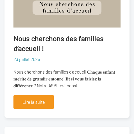
Nous cherchons des familles
d’accueil !
23 juillet 2025
Nous cherchons des familles d’accueil 𝐂𝐡𝐚𝐪𝐮𝐞 𝐞𝐧𝐟𝐚𝐧𝐭
𝐦𝐞́𝐫𝐢𝐭𝐞 𝐝𝐞 𝐠𝐫𝐚𝐧𝐝𝐢𝐫 𝐞𝐧𝐭𝐨𝐮𝐫𝐞́. 𝐄𝐭 𝐬𝐢 𝐯𝐨𝐮𝐬 𝐟𝐚𝐢𝐬𝐢𝐞𝐳 𝐥𝐚
𝐝𝐢𝐟𝐟𝐞́𝐫𝐞𝐧𝐜𝐞 ? Notre ASBL est const…
Lire la suite