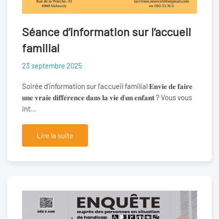
Séance d’information sur l’accueil
familial
23 septembre 2025
Soirée d’information sur l’accueil familial 𝐄𝐧𝐯𝐢𝐞 𝐝𝐞 𝐟𝐚𝐢𝐫𝐞
𝐮𝐧𝐞 𝐯𝐫𝐚𝐢𝐞 𝐝𝐢𝐟𝐟𝐞́𝐫𝐞𝐧𝐜𝐞 𝐝𝐚𝐧𝐬 𝐥𝐚 𝐯𝐢𝐞 𝐝’𝐮𝐧 𝐞𝐧𝐟𝐚𝐧𝐭 ? Vous vous
int…
Lire la suite