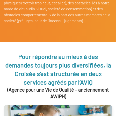
physiques (trottoir trop haut, escalier), des obstacles liés à notre
mode de vie (audio-visuel, société de consommation) et des
obstacles comportementaux de la part des autres membres de la
société (préjugés, peur de l’inconnu, jugements).
Pour répondre au mieux à des
demandes toujours plus diversifiées, la
Croisée s’est structurée en deux
services agréés par l’AViQ
(Agence pour une Vie de Qualité – anciennement
AWIPH)