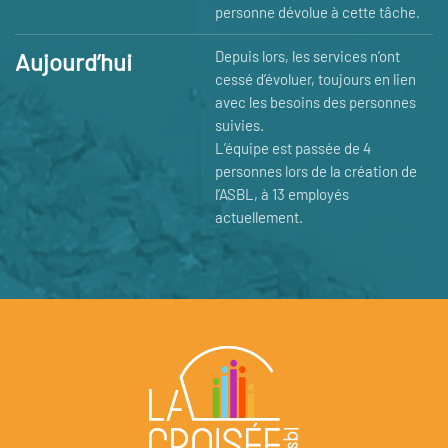
personne dévolue à cette tâche.
Aujourd’hui
Depuis lors, les services n’ont
cessé d’évoluer, toujours en lien
avec les besoins des personnes
suivies.
L’équipe est passée de 4
personnes lors de la création de
l’ASBL, à 13 employés
actuellement.