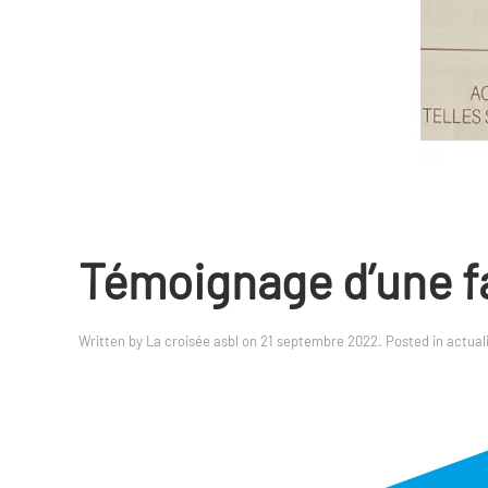
Témoignage d’une fa
Written by
La croisée asbl
on
21 septembre 2022
. Posted in
actual