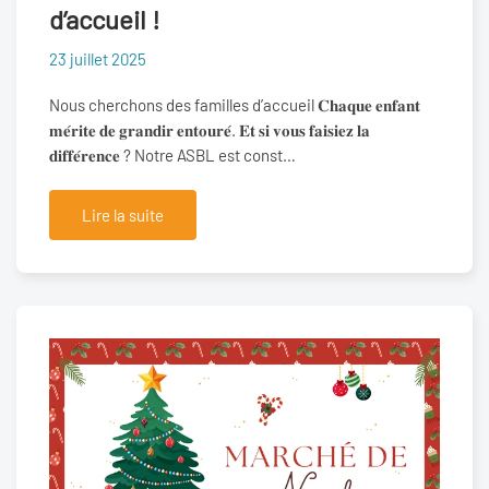
d’accueil !
23 juillet 2025
Nous cherchons des familles d’accueil 𝐂𝐡𝐚𝐪𝐮𝐞 𝐞𝐧𝐟𝐚𝐧𝐭
𝐦𝐞́𝐫𝐢𝐭𝐞 𝐝𝐞 𝐠𝐫𝐚𝐧𝐝𝐢𝐫 𝐞𝐧𝐭𝐨𝐮𝐫𝐞́. 𝐄𝐭 𝐬𝐢 𝐯𝐨𝐮𝐬 𝐟𝐚𝐢𝐬𝐢𝐞𝐳 𝐥𝐚
𝐝𝐢𝐟𝐟𝐞́𝐫𝐞𝐧𝐜𝐞 ? Notre ASBL est const…
Lire la suite