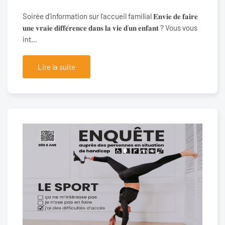
Soirée d’information sur l’accueil familial 𝐄𝐧𝐯𝐢𝐞 𝐝𝐞 𝐟𝐚𝐢𝐫𝐞
𝐮𝐧𝐞 𝐯𝐫𝐚𝐢𝐞 𝐝𝐢𝐟𝐟𝐞́𝐫𝐞𝐧𝐜𝐞 𝐝𝐚𝐧𝐬 𝐥𝐚 𝐯𝐢𝐞 𝐝’𝐮𝐧 𝐞𝐧𝐟𝐚𝐧𝐭 ? Vous vous
int…
Lire la suite