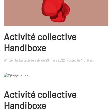
Activité collective
Handiboxe
Written by
La croisée asbl
on
29 mars 2022
. Posted in
Archives
.
Activité collective
Handiboxe