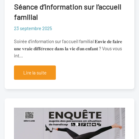
Séance d’information sur l’accueil
familial
23 septembre 2025
Soirée d’information sur l’accueil familial 𝐄𝐧𝐯𝐢𝐞 𝐝𝐞 𝐟𝐚𝐢𝐫𝐞
𝐮𝐧𝐞 𝐯𝐫𝐚𝐢𝐞 𝐝𝐢𝐟𝐟𝐞́𝐫𝐞𝐧𝐜𝐞 𝐝𝐚𝐧𝐬 𝐥𝐚 𝐯𝐢𝐞 𝐝’𝐮𝐧 𝐞𝐧𝐟𝐚𝐧𝐭 ? Vous vous
int…
Lire la suite