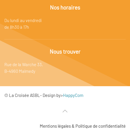
Nos horaires
Du lundi au vendredi
de 8h30 à 17h
Nous trouver
Rue de la Warche 33,
B-4960 Malmedy
© La Croisée ASBL- Design by>
HappyCom
Mentions légales & Politique de confidentialité