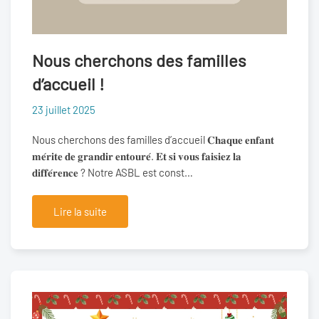
Nous cherchons des familles
d’accueil !
23 juillet 2025
Nous cherchons des familles d’accueil 𝐂𝐡𝐚𝐪𝐮𝐞 𝐞𝐧𝐟𝐚𝐧𝐭
𝐦𝐞́𝐫𝐢𝐭𝐞 𝐝𝐞 𝐠𝐫𝐚𝐧𝐝𝐢𝐫 𝐞𝐧𝐭𝐨𝐮𝐫𝐞́. 𝐄𝐭 𝐬𝐢 𝐯𝐨𝐮𝐬 𝐟𝐚𝐢𝐬𝐢𝐞𝐳 𝐥𝐚
𝐝𝐢𝐟𝐟𝐞́𝐫𝐞𝐧𝐜𝐞 ? Notre ASBL est const…
Lire la suite