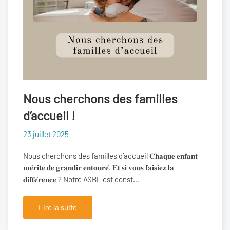
Nous cherchons des familles
d’accueil !
23 juillet 2025
Nous cherchons des familles d’accueil 𝐂𝐡𝐚𝐪𝐮𝐞 𝐞𝐧𝐟𝐚𝐧𝐭
𝐦𝐞́𝐫𝐢𝐭𝐞 𝐝𝐞 𝐠𝐫𝐚𝐧𝐝𝐢𝐫 𝐞𝐧𝐭𝐨𝐮𝐫𝐞́. 𝐄𝐭 𝐬𝐢 𝐯𝐨𝐮𝐬 𝐟𝐚𝐢𝐬𝐢𝐞𝐳 𝐥𝐚
𝐝𝐢𝐟𝐟𝐞́𝐫𝐞𝐧𝐜𝐞 ? Notre ASBL est const…
Lire la suite