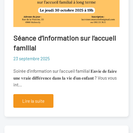
Séance d’information sur l’accueil
familial
23 septembre 2025
Soirée d’information sur l’accueil familial 𝐄𝐧𝐯𝐢𝐞 𝐝𝐞 𝐟𝐚𝐢𝐫𝐞
𝐮𝐧𝐞 𝐯𝐫𝐚𝐢𝐞 𝐝𝐢𝐟𝐟𝐞́𝐫𝐞𝐧𝐜𝐞 𝐝𝐚𝐧𝐬 𝐥𝐚 𝐯𝐢𝐞 𝐝’𝐮𝐧 𝐞𝐧𝐟𝐚𝐧𝐭 ? Vous vous
int…
Lire la suite